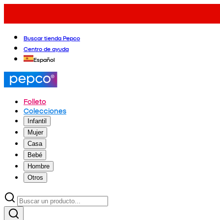
Buscar tienda Pepco
Centro de ayuda
Español
Folleto
Colecciones
Infantil
Mujer
Casa
Bebé
Hombre
Otros