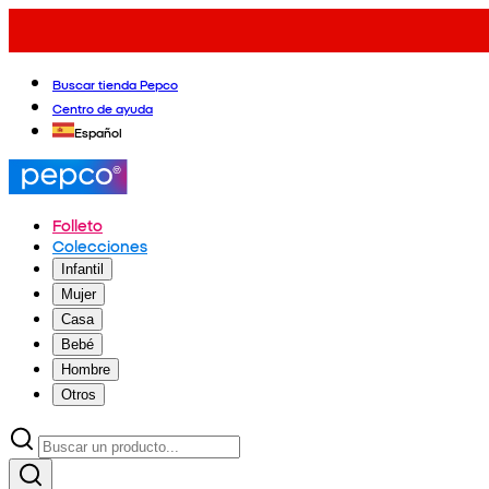
Buscar tienda Pepco
Centro de ayuda
Español
Folleto
Colecciones
Infantil
Mujer
Casa
Bebé
Hombre
Otros