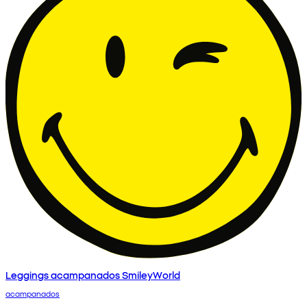
Leggings acampanados SmileyWorld
acampanados