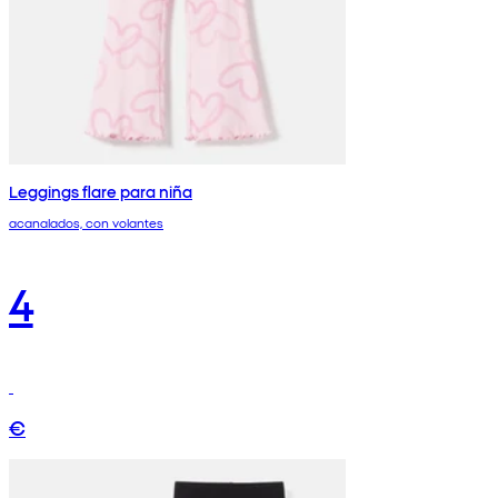
Leggings flare para niña
acanalados, con volantes
4
€