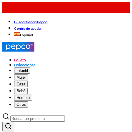
Buscar tienda Pepco
Centro de ayuda
Español
Folleto
Colecciones
Infantil
Mujer
Casa
Bebé
Hombre
Otros