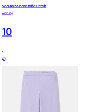
Vaqueros para niña Stitch
wide leg
10
€