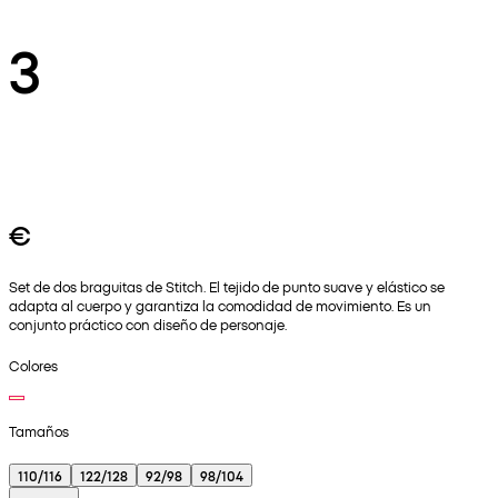
3
€
Set de dos braguitas de Stitch. El tejido de punto suave y elástico se
adapta al cuerpo y garantiza la comodidad de movimiento. Es un
conjunto práctico con diseño de personaje.
Colores
Tamaños
110/116
122/128
92/98
98/104