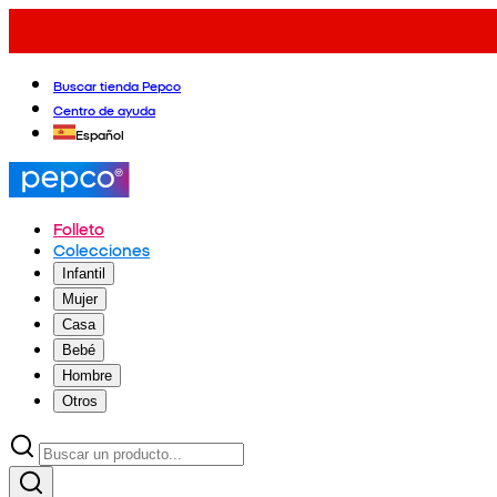
Buscar tienda Pepco
Centro de ayuda
Español
Folleto
Colecciones
Infantil
Mujer
Casa
Bebé
Hombre
Otros