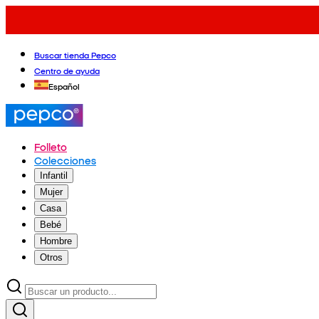
Buscar tienda Pepco
Centro de ayuda
Español
Folleto
Colecciones
Infantil
Mujer
Casa
Bebé
Hombre
Otros