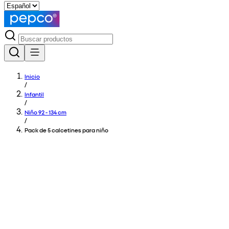
Inicio
/
Infantil
/
Niño 92 - 134 cm
/
Pack de 5 calcetines para niño