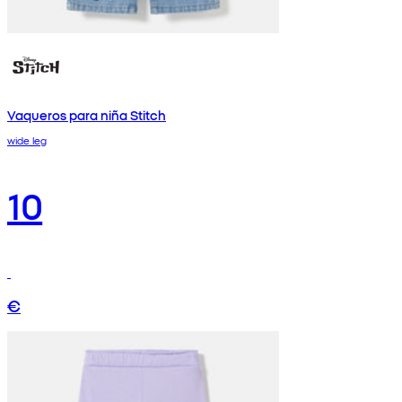
Vaqueros para niña Stitch
wide leg
10
€