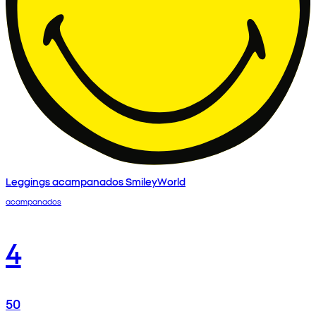
Leggings acampanados SmileyWorld
acampanados
4
50