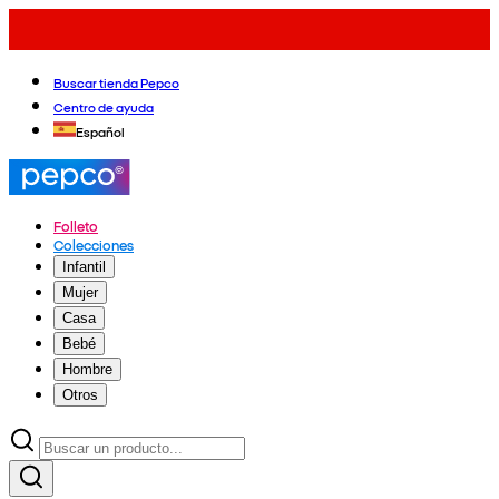
Buscar tienda Pepco
Centro de ayuda
Español
Folleto
Colecciones
Infantil
Mujer
Casa
Bebé
Hombre
Otros