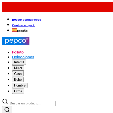
Buscar tienda Pepco
Centro de ayuda
Español
Folleto
Colecciones
Infantil
Mujer
Casa
Bebé
Hombre
Otros