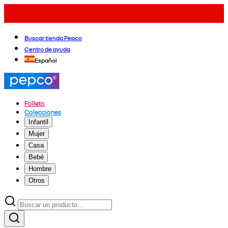
Buscar tienda Pepco
Centro de ayuda
Español
Folleto
Colecciones
Infantil
Mujer
Casa
Bebé
Hombre
Otros