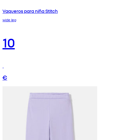
Vaqueros para niña Stitch
wide leg
10
€