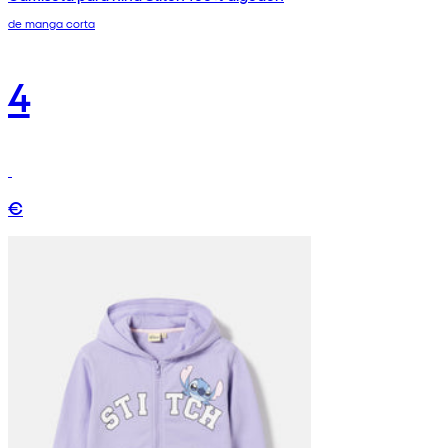
de manga corta
4
€