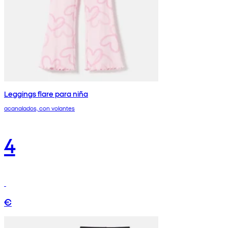
Leggings flare para niña
acanalados, con volantes
4
€