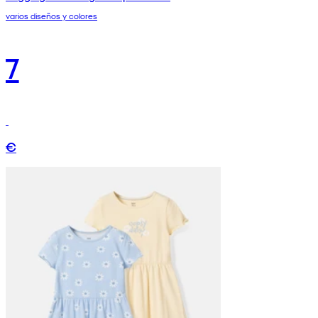
varios diseños y colores
7
€