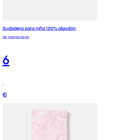
Sudadera para niña 100% algodón
de manga larga
6
€