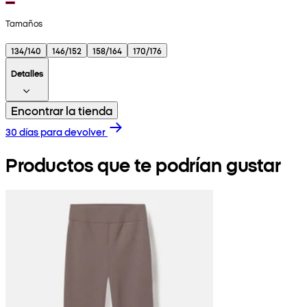
Tamaños
134/140
146/152
158/164
170/176
Detalles
Encontrar la tienda
30 días para devolver
Productos que te podrían gustar