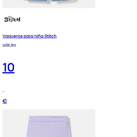
Vaqueros para niña Stitch
wide leg
10
€