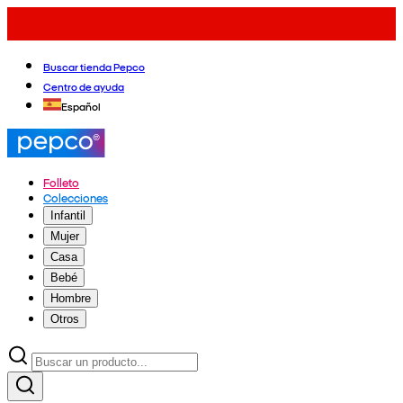
Buscar tienda Pepco
Centro de ayuda
Español
Folleto
Colecciones
Infantil
Mujer
Casa
Bebé
Hombre
Otros