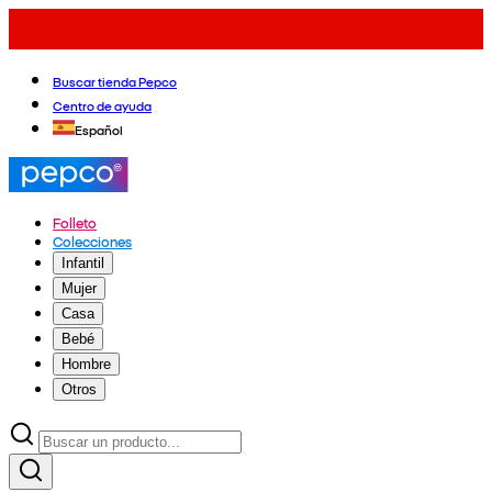
Buscar tienda Pepco
Centro de ayuda
Español
Folleto
Colecciones
Infantil
Mujer
Casa
Bebé
Hombre
Otros