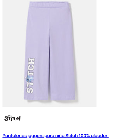
Pantalones joggers para niña Stitch 100% algodón