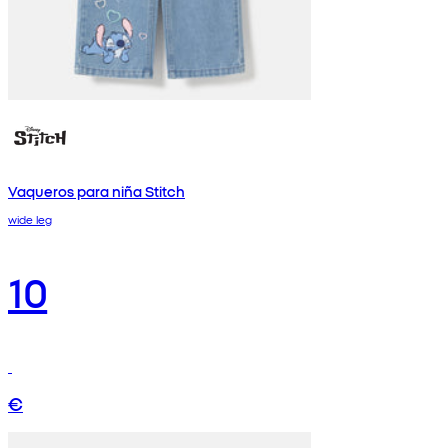
Vaqueros para niña Stitch
wide leg
10
€