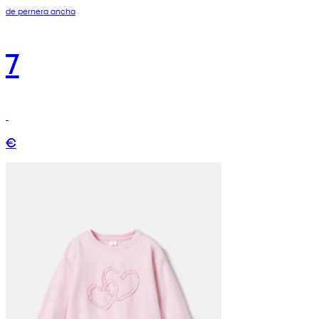
de pernera ancha
7
€