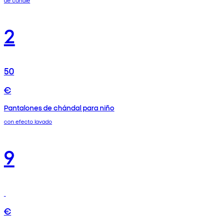
de canalé
2
50
€
Pantalones de chándal para niño
con efecto lavado
9
€