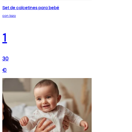
Set de calcetines para bebé
con lazo
1
30
€