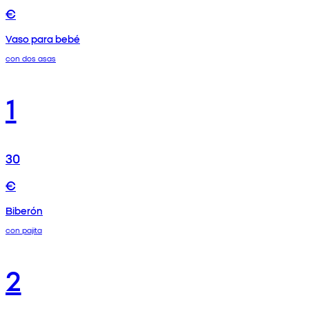
€
Vaso para bebé
con dos asas
1
30
€
Biberón
con pajita
2