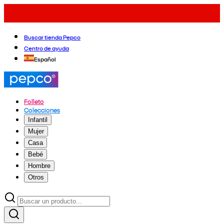
Buscar tienda Pepco
Centro de ayuda
Español
Folleto
Colecciones
Infantil
Mujer
Casa
Bebé
Hombre
Otros