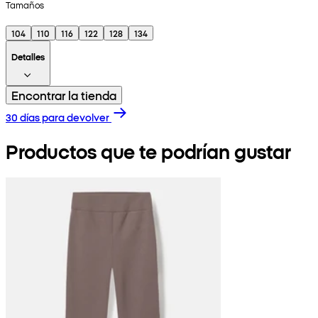
Tamaños
104
110
116
122
128
134
Detalles
Encontrar la tienda
30 días para devolver
Productos que te podrían gustar