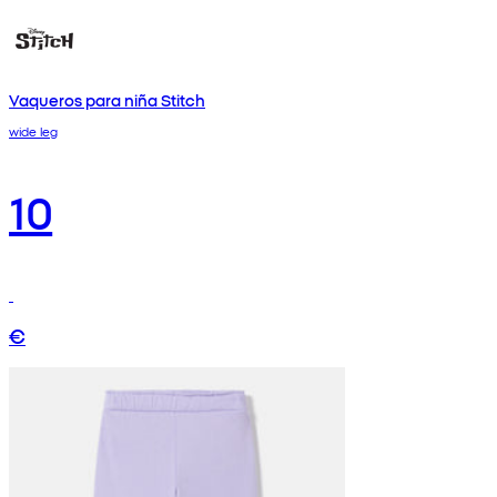
Vaqueros para niña Stitch
wide leg
10
€