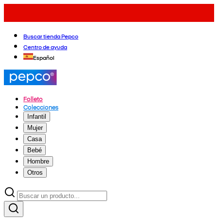
Buscar tienda Pepco
Centro de ayuda
Español
Folleto
Colecciones
Infantil
Mujer
Casa
Bebé
Hombre
Otros