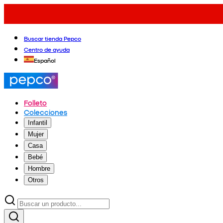
Buscar tienda Pepco
Centro de ayuda
Español
Folleto
Colecciones
Infantil
Mujer
Casa
Bebé
Hombre
Otros