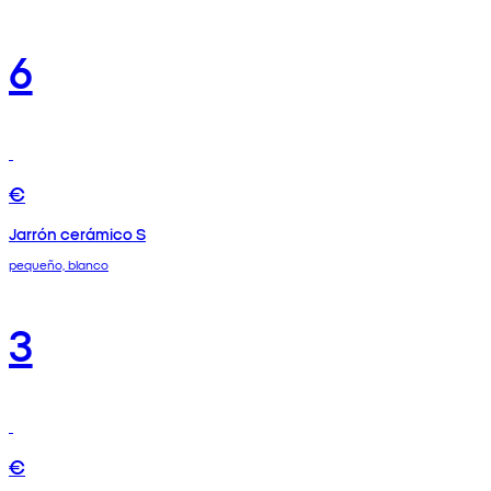
6
€
Jarrón cerámico S
pequeño, blanco
3
€