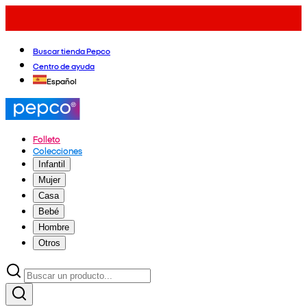
Buscar tienda Pepco
Centro de ayuda
Español
Folleto
Colecciones
Infantil
Mujer
Casa
Bebé
Hombre
Otros