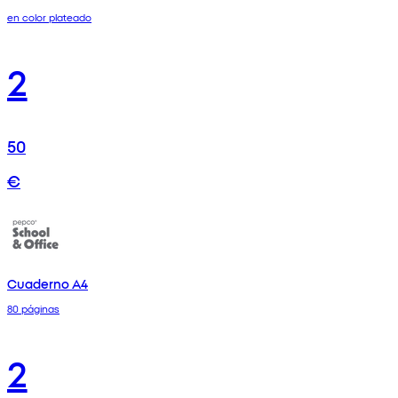
en color plateado
2
50
€
Cuaderno A4
80 páginas
2