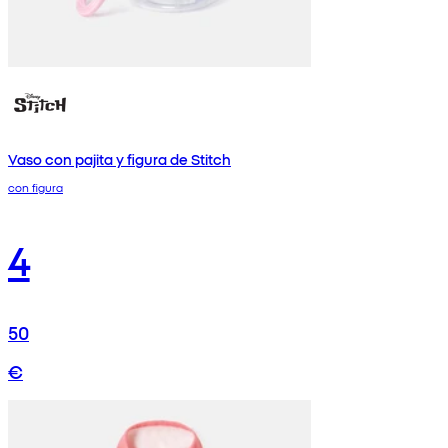
Vaso con pajita y figura de Stitch
con figura
4
50
€