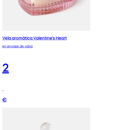
Vela aromática Valentine's Heart
en envase de vidrio
2
€