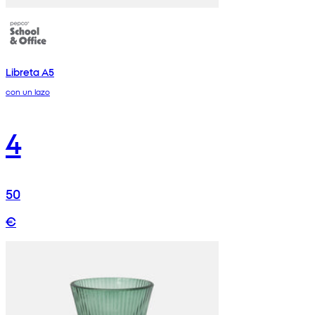
Libreta A5
con un lazo
4
50
€