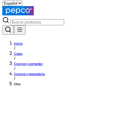
Inicio
/
Casa
/
Cocina y comedor
/
Cocina y repostería
/
Olla