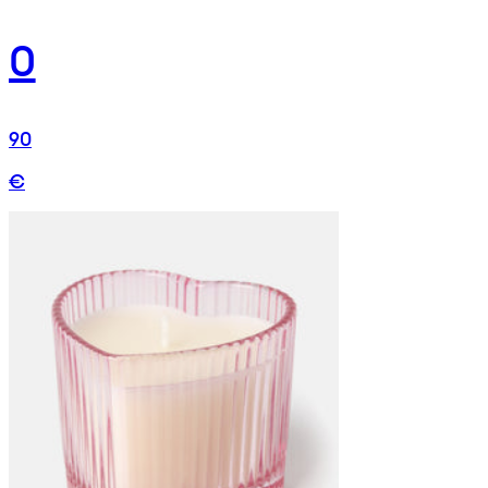
0
90
€