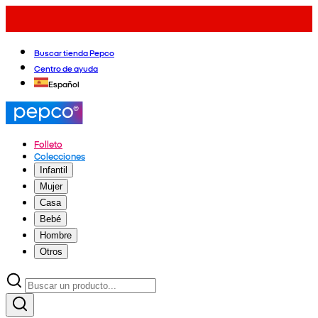
Buscar tienda Pepco
Centro de ayuda
Español
Folleto
Colecciones
Infantil
Mujer
Casa
Bebé
Hombre
Otros