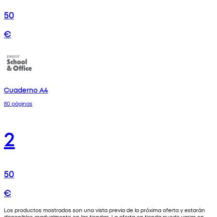
50
€
Cuaderno A4
80 páginas
2
50
€
Los productos mostrados son una vista previa de la próxima oferta y estarán
disponibles gradualmente en las tiendas. La oferta en tienda puede variar en