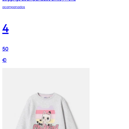
acampanados
4
50
€