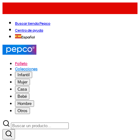
Buscar tienda Pepco
Centro de ayuda
Español
Folleto
Colecciones
Infantil
Mujer
Casa
Bebé
Hombre
Otros