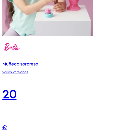
Muñeca sorpresa
varias versiones
20
€