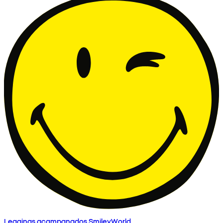
Leggings acampanados SmileyWorld