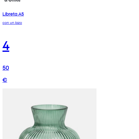
Libreta A5
con un lazo
4
50
€