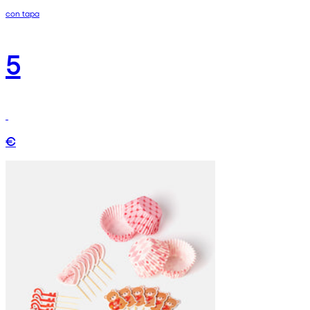
con tapa
5
€