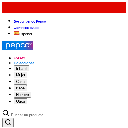
Buscar tienda Pepco
Centro de ayuda
Español
Folleto
Colecciones
Infantil
Mujer
Casa
Bebé
Hombre
Otros