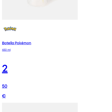
Botella Pokémon
450 ml
2
50
€