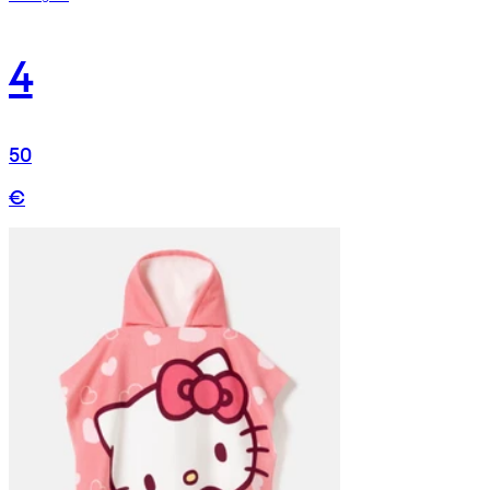
4
50
€