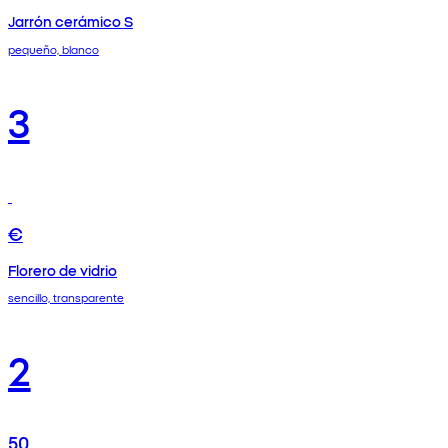
Jarrón cerámico S
pequeño, blanco
3
€
Florero de vidrio
sencillo, transparente
2
50