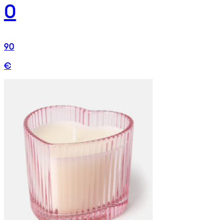
0
90
€