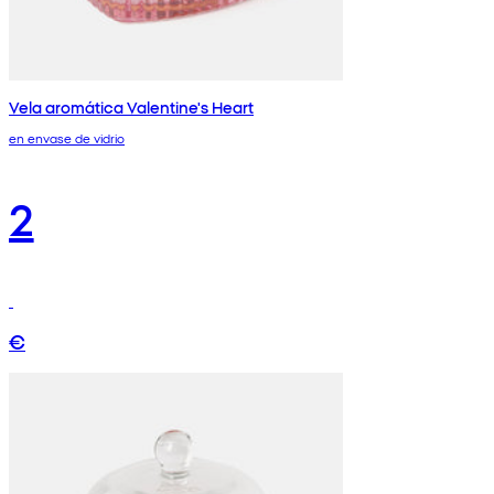
Vela aromática Valentine's Heart
en envase de vidrio
2
€