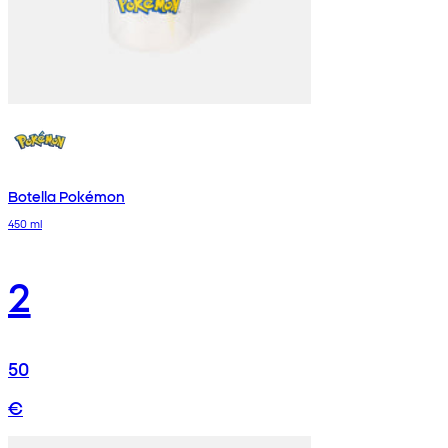
Botella Pokémon
450 ml
2
50
€