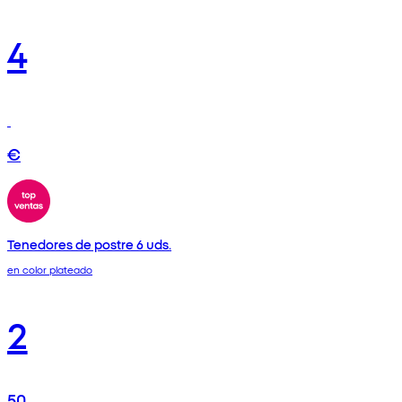
4
€
Tenedores de postre 6 uds.
en color plateado
2
50