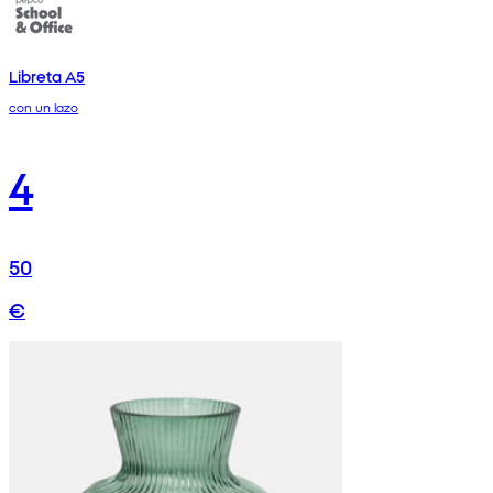
Libreta A5
con un lazo
4
50
€