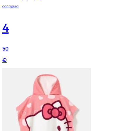
con figura
4
50
€