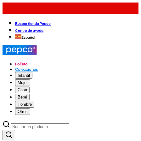
Buscar tienda Pepco
Centro de ayuda
Español
Folleto
Colecciones
Infantil
Mujer
Casa
Bebé
Hombre
Otros