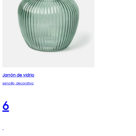
Jarrón de vidrio
sencillo, decorativo
6