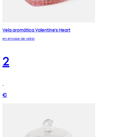
Vela aromática Valentine's Heart
en envase de vidrio
2
€