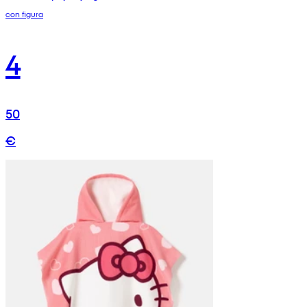
con figura
4
50
€