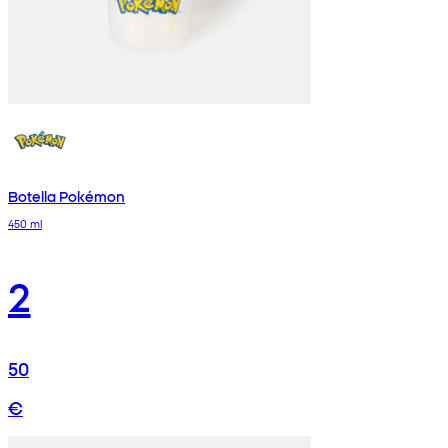
Botella Pokémon
450 ml
2
50
€