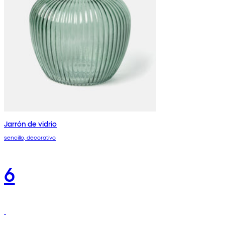
Jarrón de vidrio
sencillo, decorativo
6