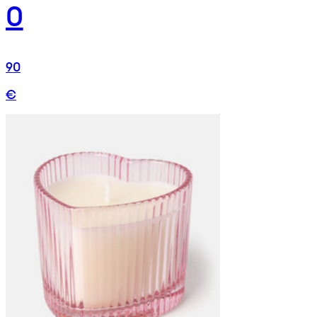
0
90
€