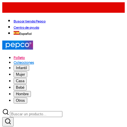
Buscar tienda Pepco
Centro de ayuda
Español
Folleto
Colecciones
Infantil
Mujer
Casa
Bebé
Hombre
Otros