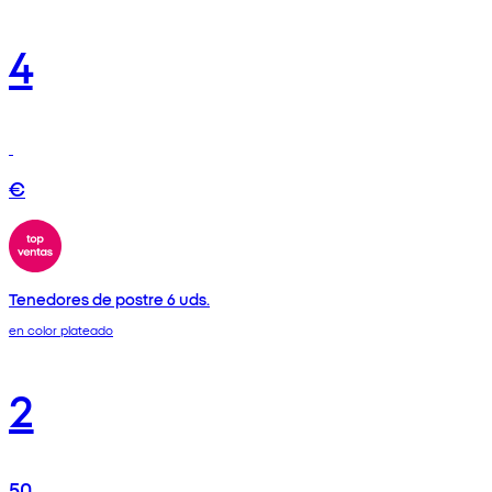
4
€
Tenedores de postre 6 uds.
en color plateado
2
50