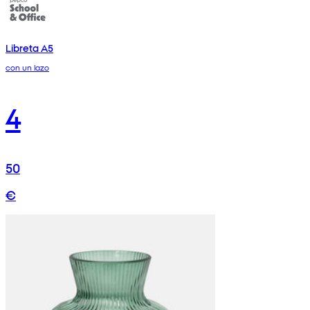
Libreta A5
con un lazo
4
50
€