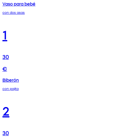
Vaso para bebé
con dos asas
1
30
€
Biberón
con pajita
2
30