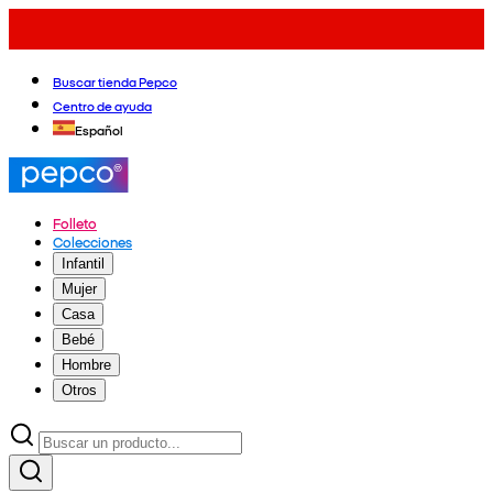
Buscar tienda Pepco
Centro de ayuda
Español
Folleto
Colecciones
Infantil
Mujer
Casa
Bebé
Hombre
Otros