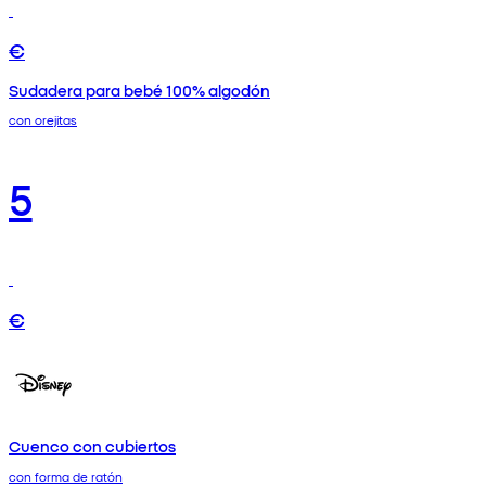
€
Sudadera para bebé 100% algodón
con orejitas
5
€
Cuenco con cubiertos
con forma de ratón