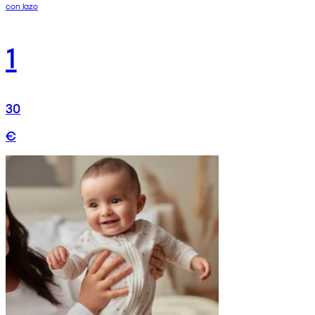
con lazo
1
30
€