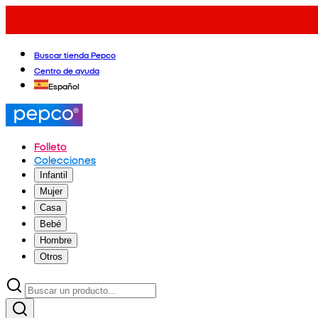
Buscar tienda Pepco
Centro de ayuda
Español
Folleto
Colecciones
Infantil
Mujer
Casa
Bebé
Hombre
Otros