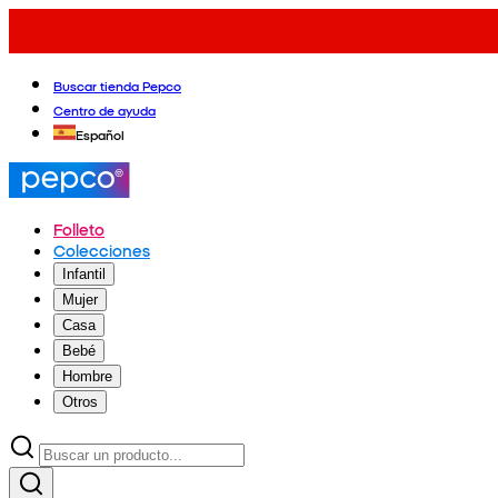
Buscar tienda Pepco
Centro de ayuda
Español
Folleto
Colecciones
Infantil
Mujer
Casa
Bebé
Hombre
Otros