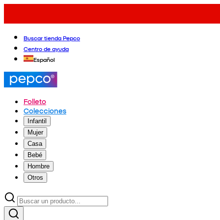
Buscar tienda Pepco
Centro de ayuda
Español
Folleto
Colecciones
Infantil
Mujer
Casa
Bebé
Hombre
Otros