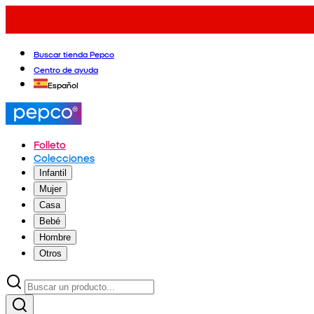
Buscar tienda Pepco
Centro de ayuda
Español
Folleto
Colecciones
Infantil
Mujer
Casa
Bebé
Hombre
Otros