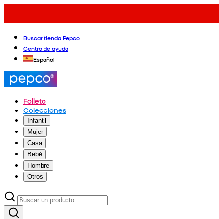
Buscar tienda Pepco
Centro de ayuda
Español
Folleto
Colecciones
Infantil
Mujer
Casa
Bebé
Hombre
Otros