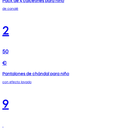
Pack de 4 calcetines para niño
de canalé
2
50
€
Pantalones de chándal para niño
con efecto lavado
9