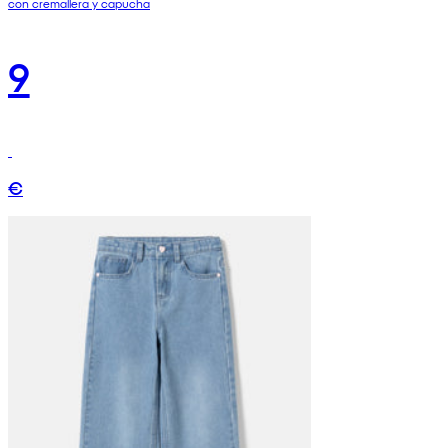
con cremallera y capucha
9
€