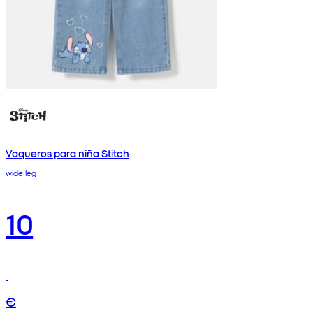
Vaqueros para niña Stitch
wide leg
10
€