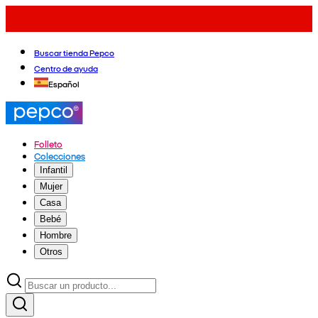
Buscar tienda Pepco
Centro de ayuda
Español
Folleto
Colecciones
Infantil
Mujer
Casa
Bebé
Hombre
Otros