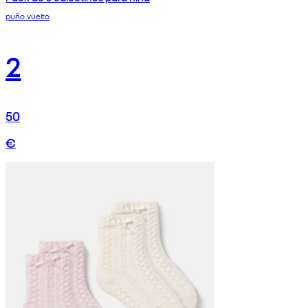
puño vuelto
2
50
€