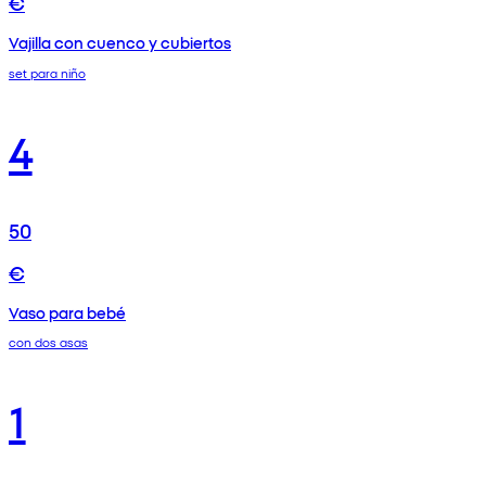
€
Vajilla con cuenco y cubiertos
set para niño
4
50
€
Vaso para bebé
con dos asas
1