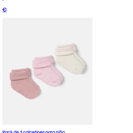
€
Pack de 3 calcetines para niña