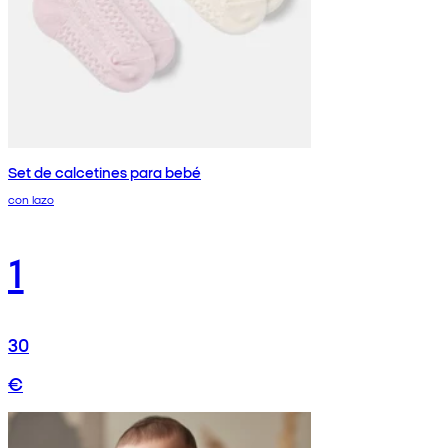
Set de calcetines para bebé
con lazo
1
30
€