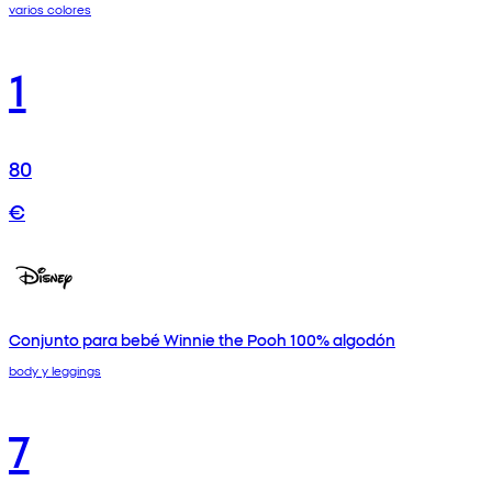
varios colores
1
80
€
Conjunto para bebé Winnie the Pooh 100% algodón
body y leggings
7