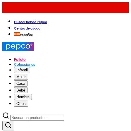
Buscar tienda Pepco
Centro de ayuda
Español
Folleto
Colecciones
Infantil
Mujer
Casa
Bebé
Hombre
Otros