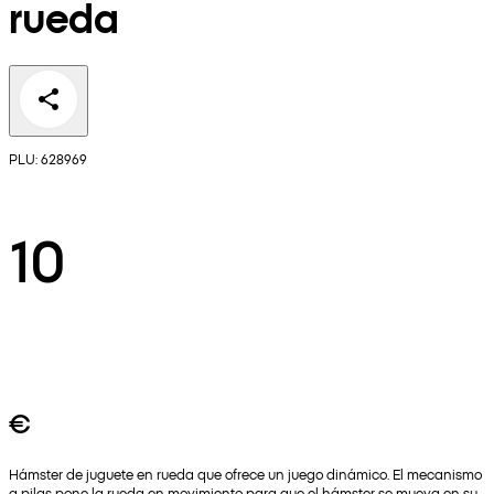
rueda
PLU: 628969
10
€
Hámster de juguete en rueda que ofrece un juego dinámico. El mecanismo
a pilas pone la rueda en movimiento para que el hámster se mueva en su