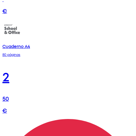
€
Cuaderno A4
80 páginas
2
50
€