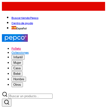
Buscar tienda Pepco
Centro de ayuda
Español
Folleto
Colecciones
Infantil
Mujer
Casa
Bebé
Hombre
Otros