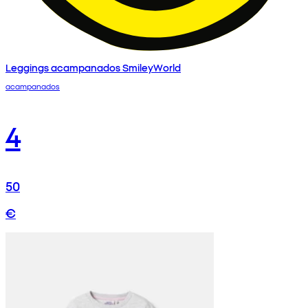
Leggings acampanados SmileyWorld
acampanados
4
50
€