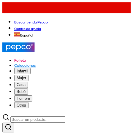
Buscar tienda Pepco
Centro de ayuda
Español
Folleto
Colecciones
Infantil
Mujer
Casa
Bebé
Hombre
Otros