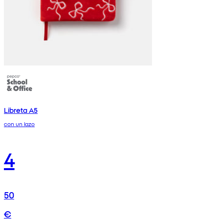
Libreta A5
con un lazo
4
50
€