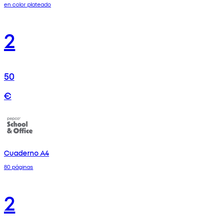
en color plateado
2
50
€
Cuaderno A4
80 páginas
2