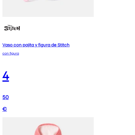
Vaso con pajita y figura de Stitch
con figura
4
50
€