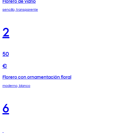
Florero de vidrio
sencillo, transparente
2
50
€
Florero con ornamentación floral
moderno, blanco
6