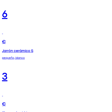
6
€
Jarrón cerámico S
pequeño, blanco
3
€