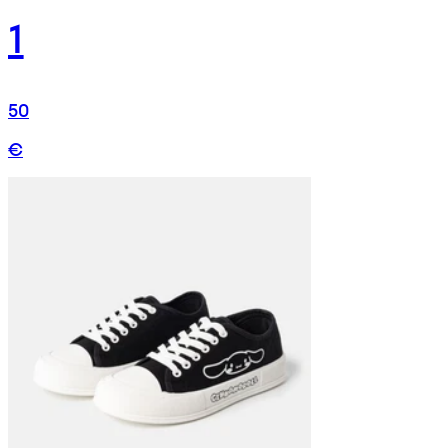
1
50
€