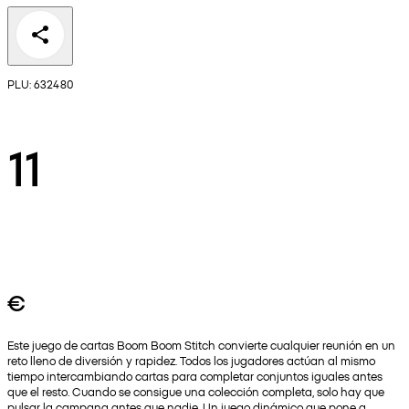
PLU: 632480
11
€
Este juego de cartas Boom Boom Stitch convierte cualquier reunión en un
reto lleno de diversión y rapidez. Todos los jugadores actúan al mismo
tiempo intercambiando cartas para completar conjuntos iguales antes
que el resto. Cuando se consigue una colección completa, solo hay que
pulsar la campana antes que nadie. Un juego dinámico que pone a