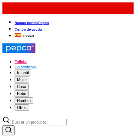
Buscar tienda Pepco
Centro de ayuda
Español
Folleto
Colecciones
Infantil
Mujer
Casa
Bebé
Hombre
Otros