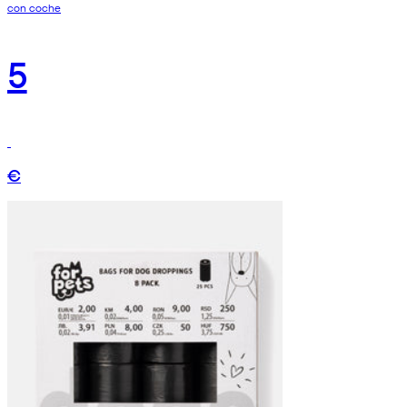
con coche
5
€