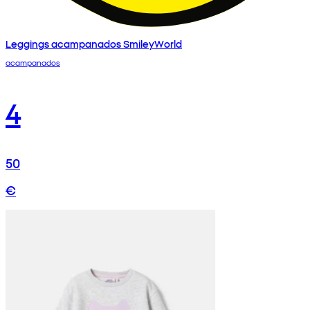
Leggings acampanados SmileyWorld
acampanados
4
50
€