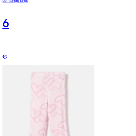
de manga larga
6
€