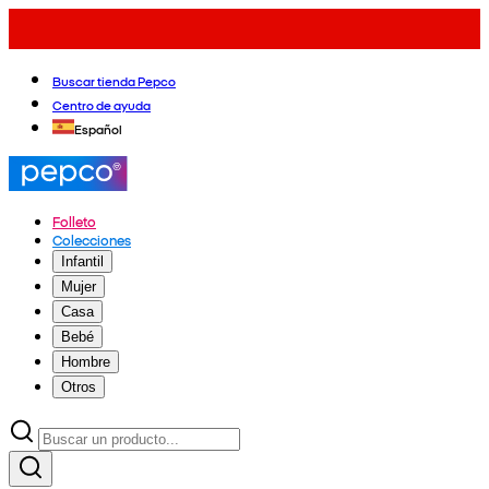
Buscar tienda Pepco
Centro de ayuda
Español
Folleto
Colecciones
Infantil
Mujer
Casa
Bebé
Hombre
Otros