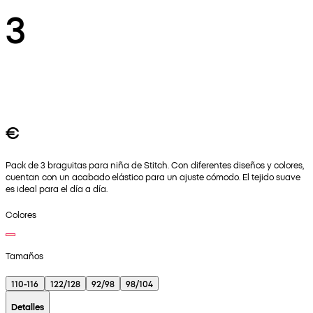
3
€
Pack de 3 braguitas para niña de Stitch. Con diferentes diseños y colores,
cuentan con un acabado elástico para un ajuste cómodo. El tejido suave
es ideal para el día a día.
Colores
Tamaños
110-116
122/128
92/98
98/104
Detalles