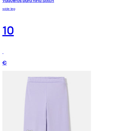
Vaqueros para niña Stitch
wide leg
10
€