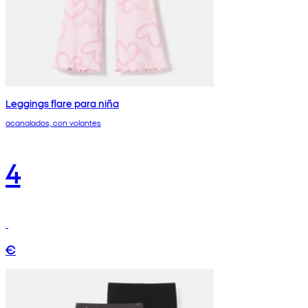
Leggings flare para niña
acanalados, con volantes
4
€