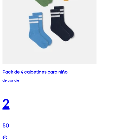
Pack de 4 calcetines para niño
de canalé
2
50
€