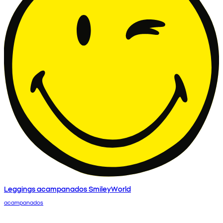
Leggings acampanados SmileyWorld
acampanados