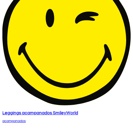
Leggings acampanados SmileyWorld
acampanados