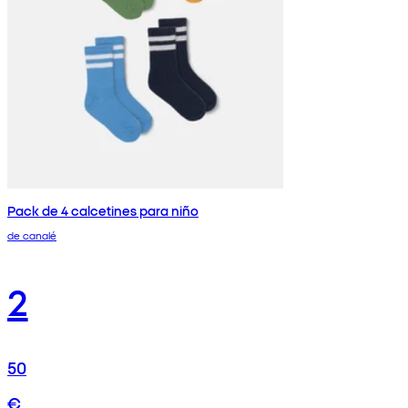
Pack de 4 calcetines para niño
de canalé
2
50
€