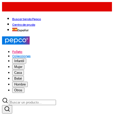
Buscar tienda Pepco
Centro de ayuda
Español
Folleto
Colecciones
Infantil
Mujer
Casa
Bebé
Hombre
Otros