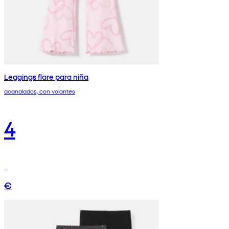
Leggings flare para niña
acanalados, con volantes
4
€