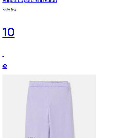
Vaqueros para niña Stitch
wide leg
10
€