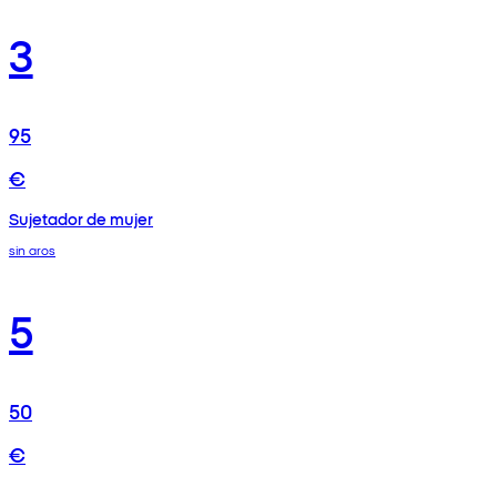
3
95
€
Sujetador de mujer
sin aros
5
50
€