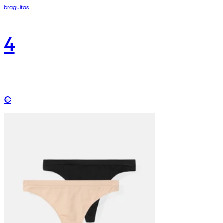
braguitas
4
€