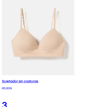
Sujetador sin costuras
sin aros
3