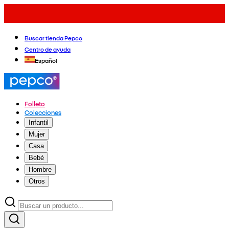
Buscar tienda Pepco
Centro de ayuda
Español
Folleto
Colecciones
Infantil
Mujer
Casa
Bebé
Hombre
Otros