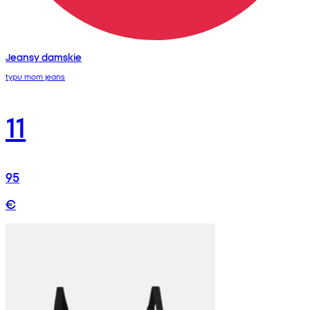
Jeansy damskie
typu mom jeans
11
95
€