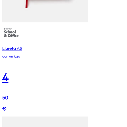
Libreta A5
con un lazo
4
50
€