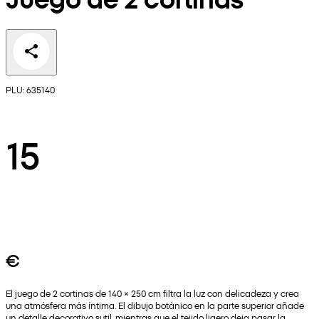
PLU: 635140
15
€
El juego de 2 cortinas de 140 × 250 cm filtra la luz con delicadeza y crea
una atmósfera más íntima. El dibujo botánico en la parte superior añade
un detalle decorativo sutil, mientras que el tejido ligero deja pasar la