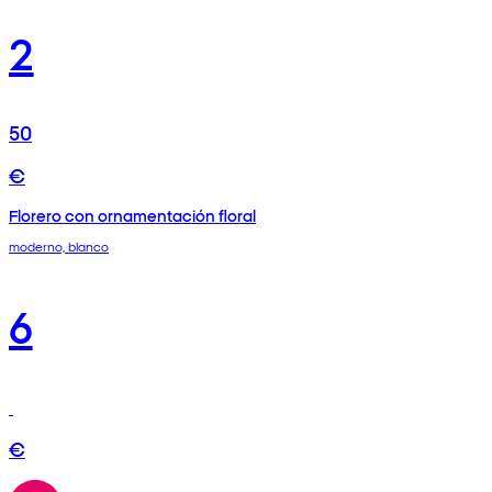
2
50
€
Florero con ornamentación floral
moderno, blanco
6
€