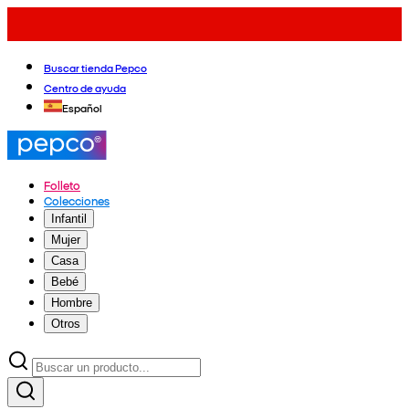
Buscar tienda Pepco
Centro de ayuda
Español
Folleto
Colecciones
Infantil
Mujer
Casa
Bebé
Hombre
Otros