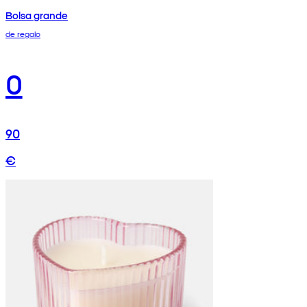
Bolsa grande
de regalo
0
90
€