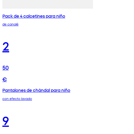
Pack de 4 calcetines para niño
de canalé
2
50
€
Pantalones de chándal para niño
con efecto lavado
9