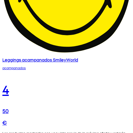
Leggings acampanados SmileyWorld
acampanados
4
50
€