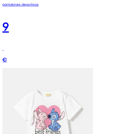
pantalones deportivos
9
€