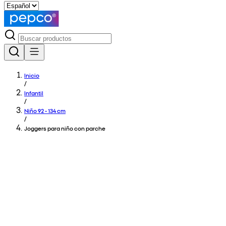
Inicio
/
Infantil
/
Niño 92 - 134 cm
/
Joggers para niño con parche