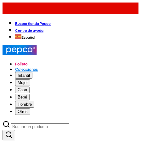
Buscar tienda Pepco
Centro de ayuda
Español
Folleto
Colecciones
Infantil
Mujer
Casa
Bebé
Hombre
Otros