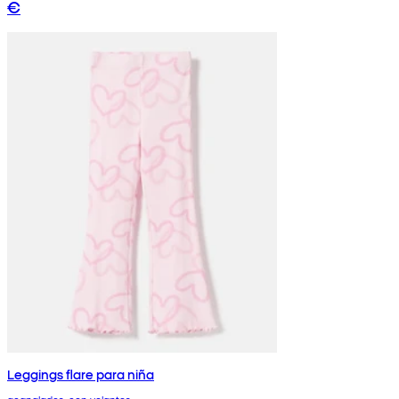
€
Leggings flare para niña
acanalados, con volantes