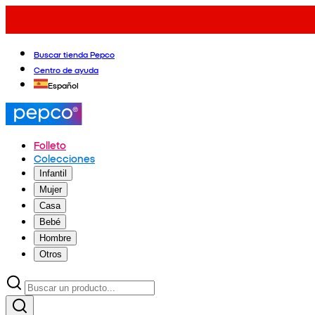
Buscar tienda Pepco
Centro de ayuda
Español
Folleto
Colecciones
Infantil
Mujer
Casa
Bebé
Hombre
Otros