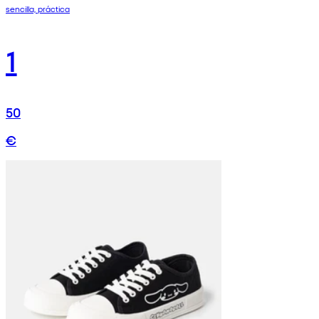
sencilla, práctica
1
50
€