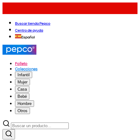
Buscar tienda Pepco
Centro de ayuda
Español
Folleto
Colecciones
Infantil
Mujer
Casa
Bebé
Hombre
Otros