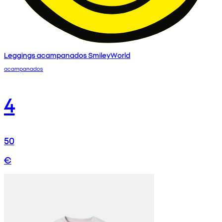
Leggings acampanados SmileyWorld
acampanados
4
50
€