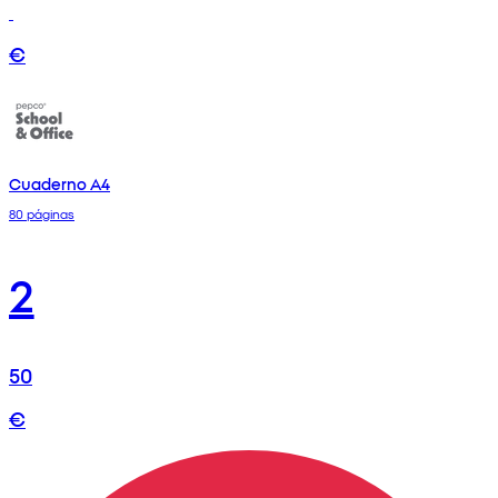
€
Cuaderno A4
80 páginas
2
50
€