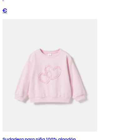
€
Sudadera para niña 100% algodón