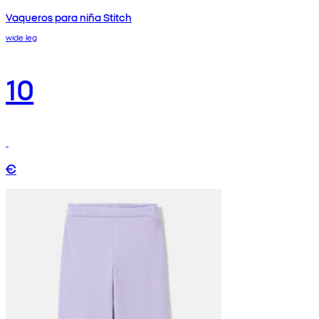
Vaqueros para niña Stitch
wide leg
10
€