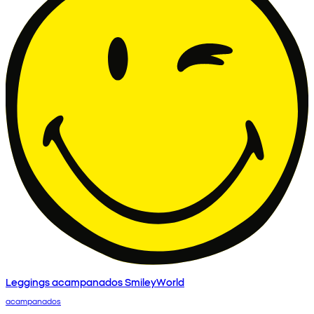
Leggings acampanados SmileyWorld
acampanados