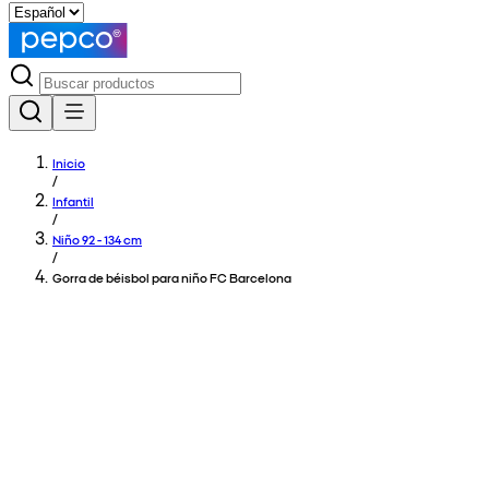
Inicio
/
Infantil
/
Niño 92 - 134 cm
/
Gorra de béisbol para niño FC Barcelona