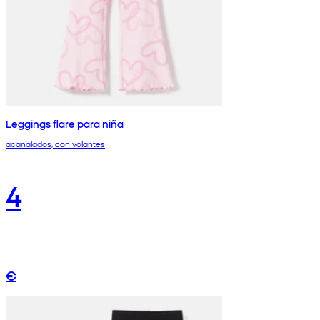
Leggings flare para niña
acanalados, con volantes
4
€