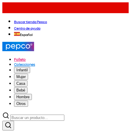
Buscar tienda Pepco
Centro de ayuda
Español
Folleto
Colecciones
Infantil
Mujer
Casa
Bebé
Hombre
Otros