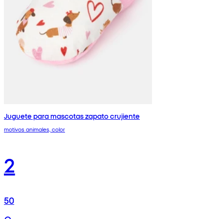
Juguete para mascotas zapato crujiente
motivos animales, color
2
50