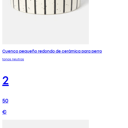
Cuenco pequeño redondo de cerámica para perro
tonos neutros
2
50
€