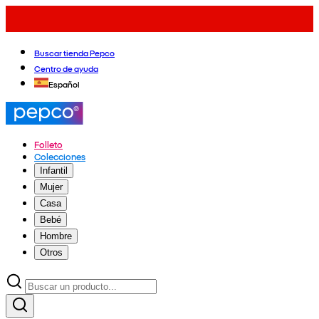
Buscar tienda Pepco
Centro de ayuda
Español
Folleto
Colecciones
Infantil
Mujer
Casa
Bebé
Hombre
Otros