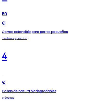
50
€
Correa extensible para perros pequeños
moderna y práctica
4
€
Bolsas de basura biodegradables
prácticas