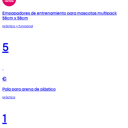
Empapadores de entrenamiento para mascotas multipack
58cm x 58cm
práctico y funcional
5
€
Pala para arena de plástico
práctica
1