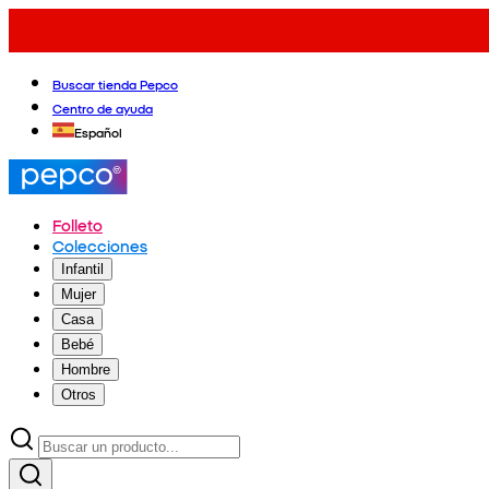
Buscar tienda Pepco
Centro de ayuda
Español
Folleto
Colecciones
Infantil
Mujer
Casa
Bebé
Hombre
Otros