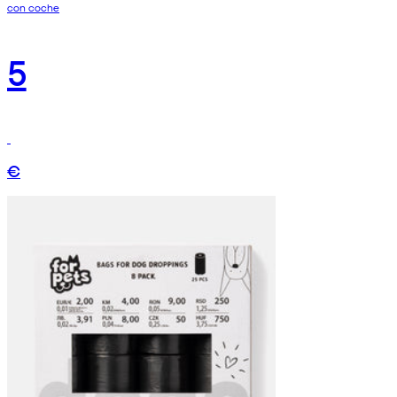
con coche
5
€