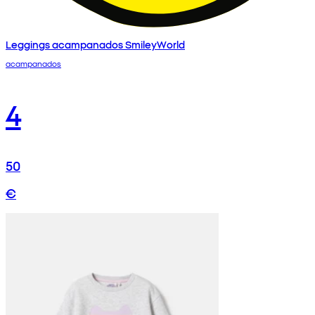
Leggings acampanados SmileyWorld
acampanados
4
50
€