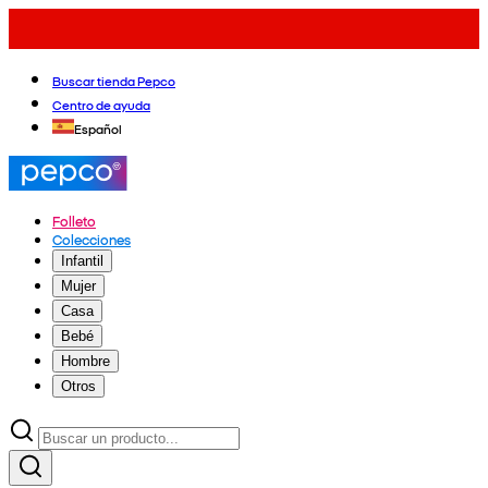
Buscar tienda Pepco
Centro de ayuda
Español
Folleto
Colecciones
Infantil
Mujer
Casa
Bebé
Hombre
Otros