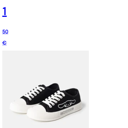
1
50
€