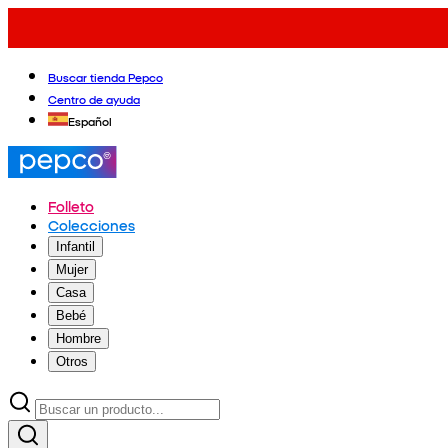
Buscar tienda Pepco
Centro de ayuda
Español
Folleto
Colecciones
Infantil
Mujer
Casa
Bebé
Hombre
Otros