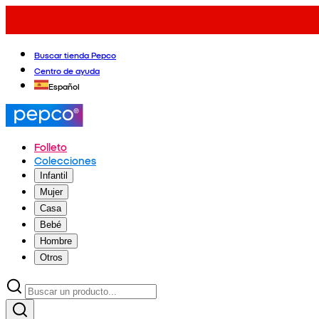
Buscar tienda Pepco
Centro de ayuda
Español
Folleto
Colecciones
Infantil
Mujer
Casa
Bebé
Hombre
Otros