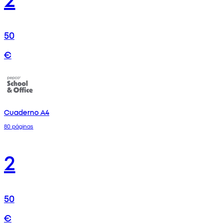
50
€
Cuaderno A4
80 páginas
2
50
€