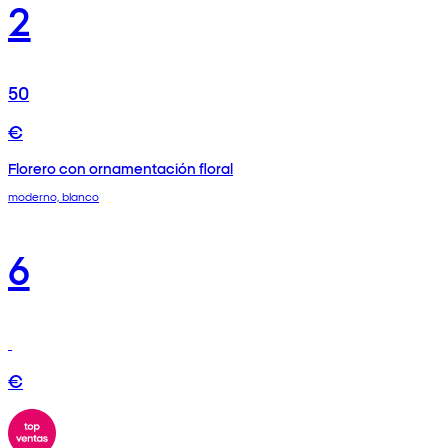
2
50
€
Florero con ornamentación floral
moderno, blanco
6
€