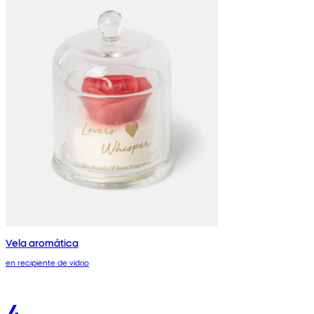
Vela aromática
en recipiente de vidrio
4