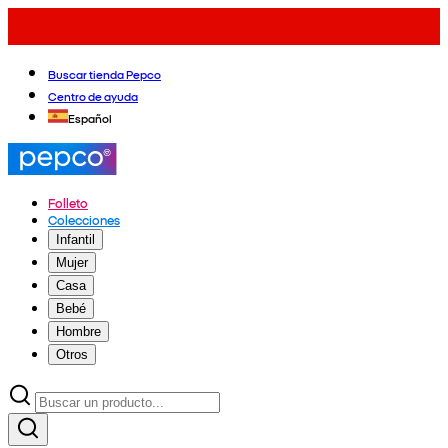
Buscar tienda Pepco
Centro de ayuda
Español
Folleto
Colecciones
Infantil
Mujer
Casa
Bebé
Hombre
Otros