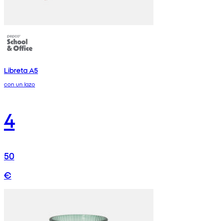
Libreta A5
con un lazo
4
50
€