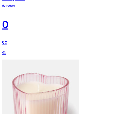
de regalo
0
90
€