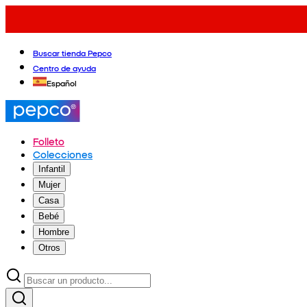
Buscar tienda Pepco
Centro de ayuda
Español
Folleto
Colecciones
Infantil
Mujer
Casa
Bebé
Hombre
Otros