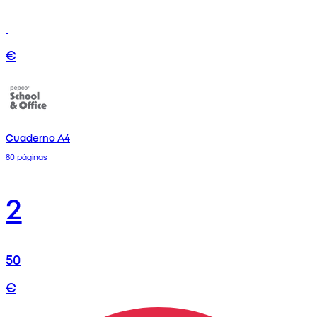
€
Cuaderno A4
80 páginas
2
50
€