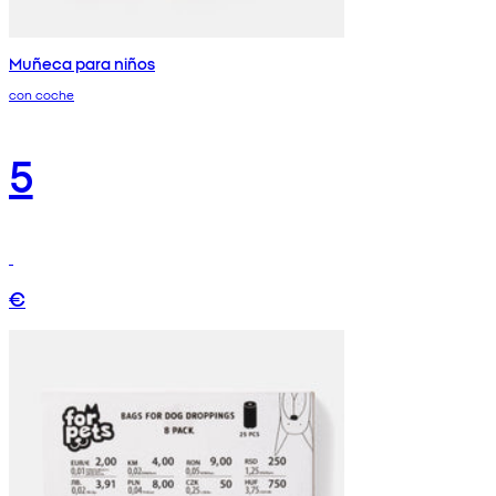
Muñeca para niños
con coche
5
€