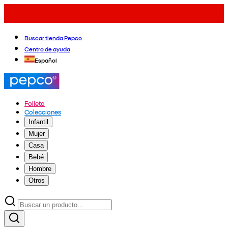
Buscar tienda Pepco
Centro de ayuda
Español
Folleto
Colecciones
Infantil
Mujer
Casa
Bebé
Hombre
Otros