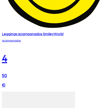
Leggings acampanados SmileyWorld
acampanados
4
50
€