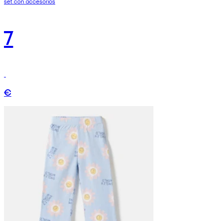
set con accesorios
7
€