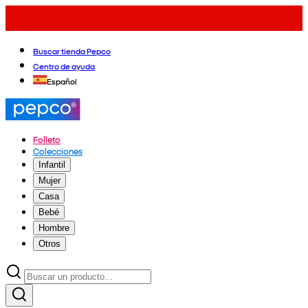
Buscar tienda Pepco
Centro de ayuda
Español
Folleto
Colecciones
Infantil
Mujer
Casa
Bebé
Hombre
Otros