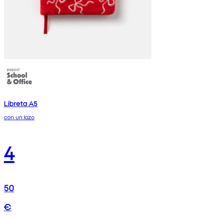
Libreta A5
con un lazo
4
50
€