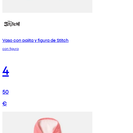
Vaso con pajita y figura de Stitch
con figura
4
50
€