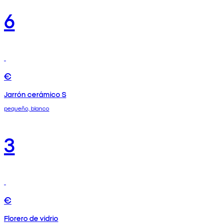
6
€
Jarrón cerámico S
pequeño, blanco
3
€
Florero de vidrio