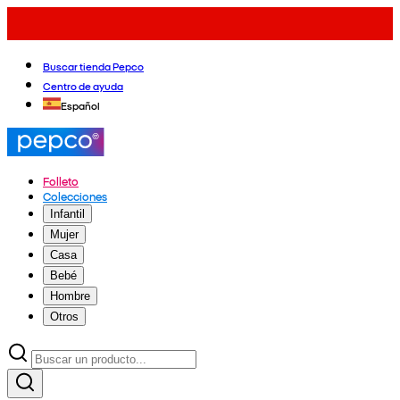
Buscar tienda Pepco
Centro de ayuda
Español
Folleto
Colecciones
Infantil
Mujer
Casa
Bebé
Hombre
Otros