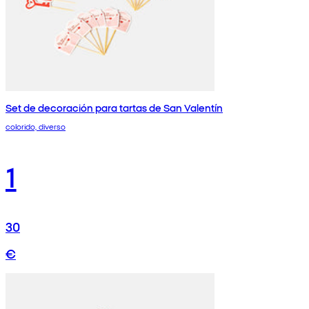
Set de decoración para tartas de San Valentín
colorido, diverso
1
30
€