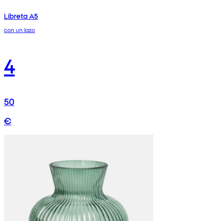
Libreta A5
con un lazo
4
50
€