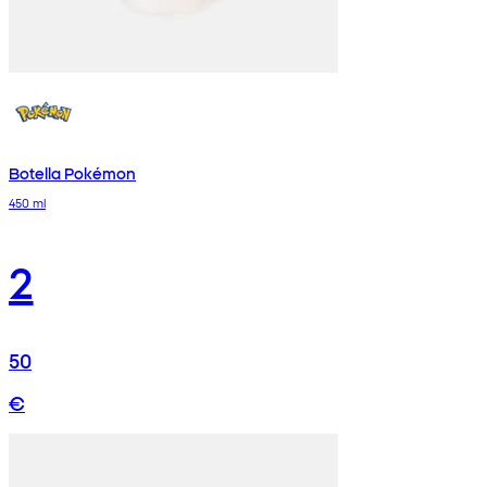
Botella Pokémon
450 ml
2
50
€