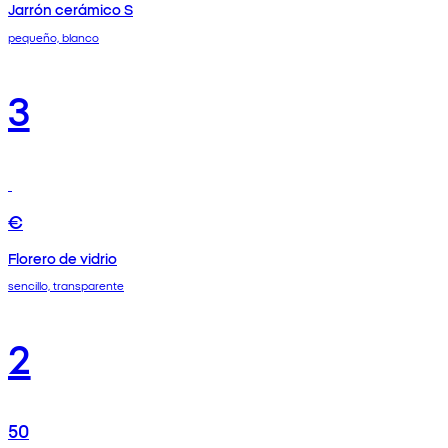
Jarrón cerámico S
pequeño, blanco
3
€
Florero de vidrio
sencillo, transparente
2
50