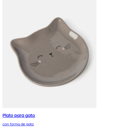
Plato para gato
con forma de gato