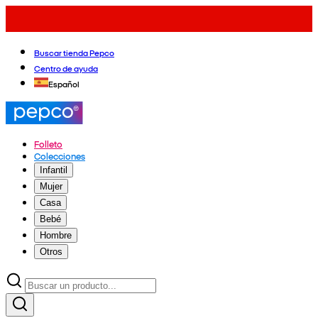
Buscar tienda Pepco
Centro de ayuda
Español
Folleto
Colecciones
Infantil
Mujer
Casa
Bebé
Hombre
Otros