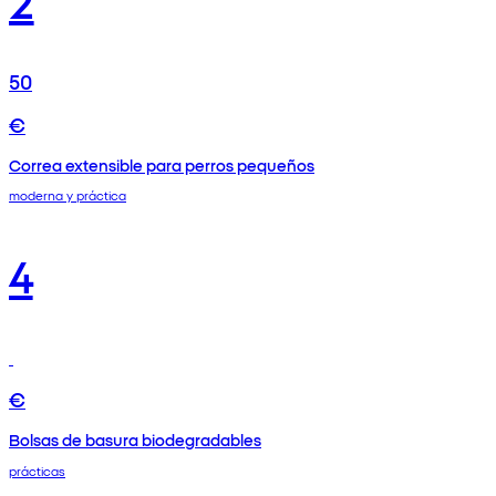
50
€
Correa extensible para perros pequeños
moderna y práctica
4
€
Bolsas de basura biodegradables
prácticas