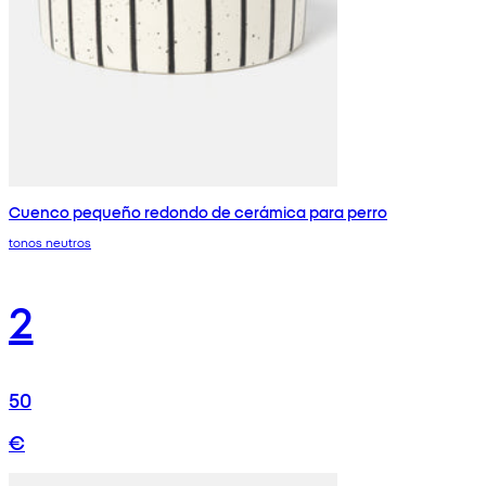
Cuenco pequeño redondo de cerámica para perro
tonos neutros
2
50
€