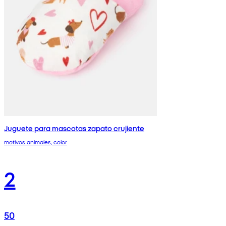
Juguete para mascotas zapato crujiente
motivos animales, color
2
50