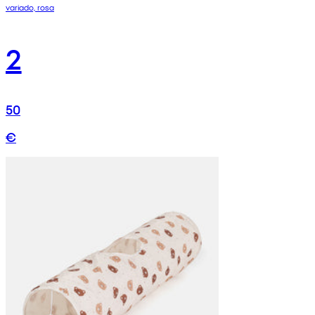
variado, rosa
2
50
€