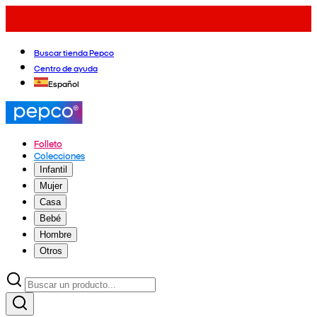
Buscar tienda Pepco
Centro de ayuda
Español
Folleto
Colecciones
Infantil
Mujer
Casa
Bebé
Hombre
Otros