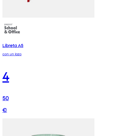
Libreta A5
con un lazo
4
50
€