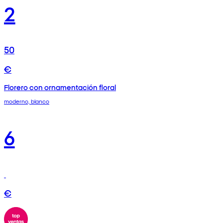
2
50
€
Florero con ornamentación floral
moderno, blanco
6
€