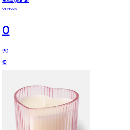
Bolsa grande
de regalo
0
90
€